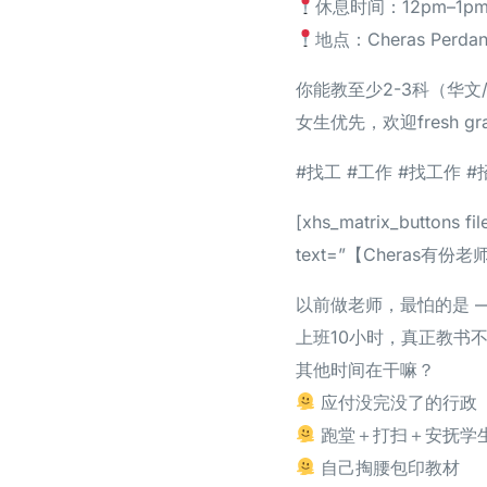
休息时间：12pm–1p
地点：Cheras Pe
你能教至少2-3科（华文
女生优先，欢迎fresh 
#找工 #工作 #找工作 #
[xhs_matrix_button
text=”【Cheras
以前做老师，最怕的是 
上班10小时，真正教书
其他时间在干嘛？
应付没完没了的行政
跑堂＋打扫＋安抚学
自己掏腰包印教材