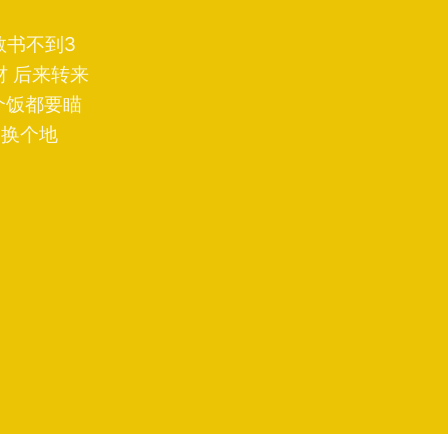
教书不到3
 后来转来
个饭都要瞄
怕换个地