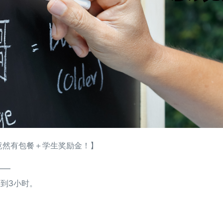
，竟然有包餐＋学生奖励金！】
——
不到3小时。