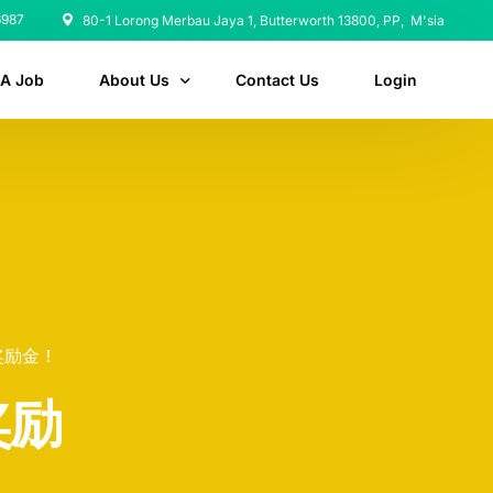
6987
80-1 Lorong Merbau Jaya 1, Butterworth 13800, PP, M'sia
 A Job
About Us
Contact Us
Login
Why Choose Talent Focus as Your Recruitment Ag
A Recruitment Agency Rooted in Genuine Care
奖励金！
奖励