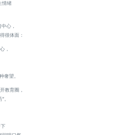
生情绪
习中心，
得很体面：
心，
一种奢望。
开教育圈，
药”。
一下
空间喘口气