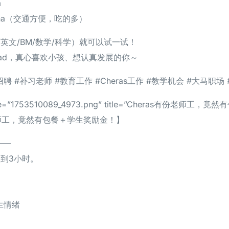
m
rdana（交通方便，吃的多）
/英文/BM/数学/科学）就可以试一试！
grad，真心喜欢小孩、想认真发展的你～
招聘 #补习老师 #教育工作 #Cheras工作 #教学机会 #大马职场
s file=”1753510089_4973.png” title=”Cheras有份老
有份老师工，竟然有包餐＋学生奖励金！】
——
不到3小时。
生情绪