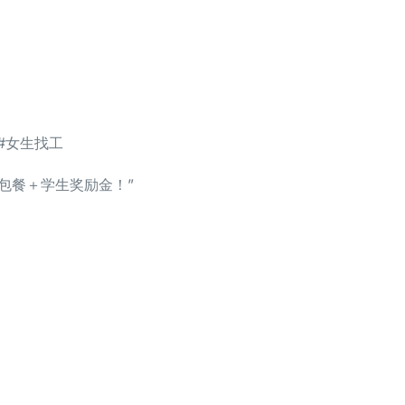
 #女生找工
师工，竟然有包餐＋学生奖励金！”