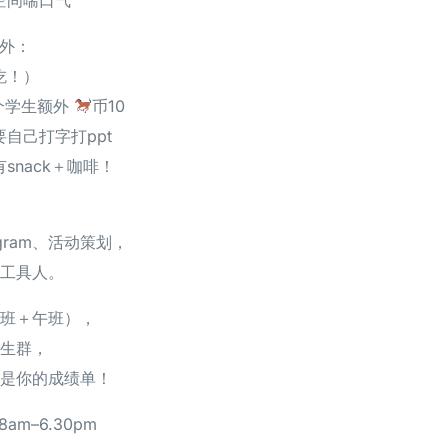
意外：
吃！）
一个学生额外
币10
自己打字打ppt
有snack＋咖啡！
ogram、活动策划，
工具人。
班＋午班），
生群，
是你的成绩单！
am–6.30pm